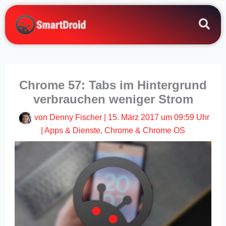
Zum
Inhalt
springen
Chrome 57: Tabs im Hintergrund
verbrauchen weniger Strom
von
Denny Fischer
|
15. März 2017 um 09:59 Uhr
|
Apps & Dienste
,
Chrome & Chrome OS