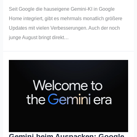
Seit Google die hauseigene Gemini-KI in Google
Home integriert, gibt es mehrmals monatlich größere
Updates mit vielen Verbesserungen. Auch der noch
junge August bringt direkt…
Gemini beim Auspacken: Google