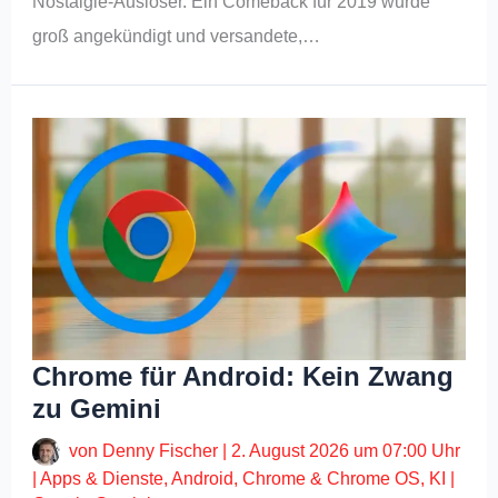
Nostalgie-Auslöser. Ein Comeback für 2019 wurde
groß angekündigt und versandete,…
Chrome für Android: Kein Zwang
zu Gemini
von
Denny Fischer
|
2. August 2026 um 07:00 Uhr
|
Apps & Dienste
,
Android
,
Chrome & Chrome OS
,
KI
|