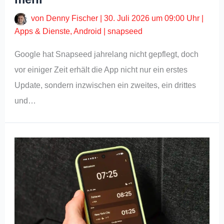
von
Denny Fischer
|
30. Juli 2026 um 09:00 Uhr
|
Apps & Dienste
,
Android
|
snapseed
Google hat Snapseed jahrelang nicht gepflegt, doch
vor einiger Zeit erhält die App nicht nur ein erstes
Update, sondern inzwischen ein zweites, ein drittes
und…