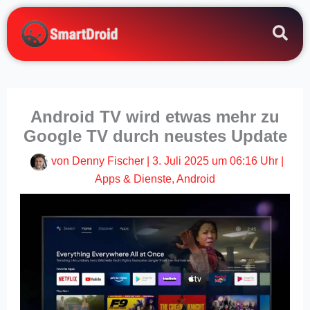
Zum
Inhalt
springen
Android TV wird etwas mehr zu
Google TV durch neustes Update
von
Denny Fischer
|
3. Juli 2025 um 06:16 Uhr
|
Apps & Dienste
,
Android