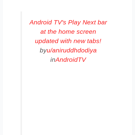
Android TV's Play Next bar
at the home screen
updated with new tabs!
by
u/aniruddhdodiya
in
AndroidTV