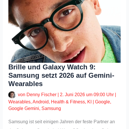
Brille und Galaxy Watch 9:
Samsung setzt 2026 auf Gemini-
Wearables
von
Denny Fischer
|
2. Juni 2026 um 09:00 Uhr
|
Wearables
,
Android
,
Health & Fitness
,
KI
|
Google
,
Google Gemini
,
Samsung
Samsung ist seit einigen Jahren der feste Partner an