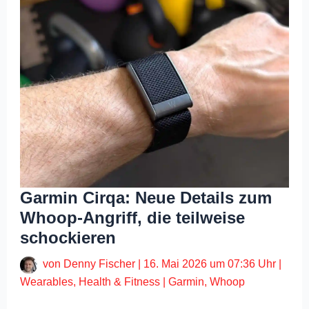
Garmin Cirqa: Neue Details zum
Whoop-Angriff, die teilweise
schockieren
von
Denny Fischer
|
16. Mai 2026 um 07:36 Uhr
|
Wearables
,
Health & Fitness
|
Garmin
,
Whoop