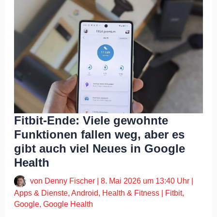
Fitbit-Ende: Viele gewohnte
Funktionen fallen weg, aber es
gibt auch viel Neues in Google
Health
von
Denny Fischer
|
8. Mai 2026 um 13:40 Uhr
|
Apps & Dienste
,
Android
,
Health & Fitness
|
Fitbit
,
Google
,
Google Health