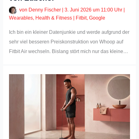
von
Denny Fischer
|
3. Juni 2026 um 11:00 Uhr
|
Wearables
,
Health & Fitness
|
Fitbit
,
Google
Ich bin ein kleiner Datenjunkie und werde aufgrund der
sehr viel besseren Preiskonstruktion von Whoop auf
Fitbit Air wechseln. Bislang stört mich nur das kleine…