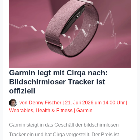
Garmin legt mit Cirqa nach:
Bildschirmloser Tracker ist
offiziell
von
Denny Fischer
|
21. Juli 2026 um 14:00 Uhr
|
Wearables
,
Health & Fitness
|
Garmin
Garmin steigt in das Geschäft der bildschirmlosen
Tracker ein und hat Cirqa vorgestellt. Der Preis ist