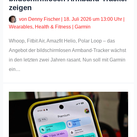
zeigen
von
Denny Fischer
|
18. Juli 2026 um 13:00 Uhr
|
Wearables
,
Health & Fitness
|
Garmin
Whoop, Fitbit Air, Amazfit Helio, Polar Loop – das
Angebot der bildschirmlosen Armband-Tracker wächst
in den letzten zwei Jahren rasant. Nun soll mit Garmin
ein…