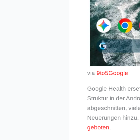
via
9to5Google
Google Health erset
Struktur in der And
abgeschnitten, viel
Neuerungen hinzu. 
geboten
.