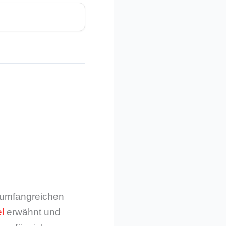
m umfangreichen
l
erwähnt und