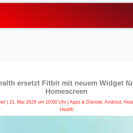
alth ersetzt Fitbit mit neuem Widget fü
Homescreen
her
|
21. Mai 2026 um 10:00 Uhr
|
Apps & Dienste
,
Android
,
Heal
Health