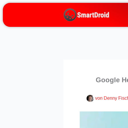
Zum
Inhalt
springen
Google He
von
Denny Fisc