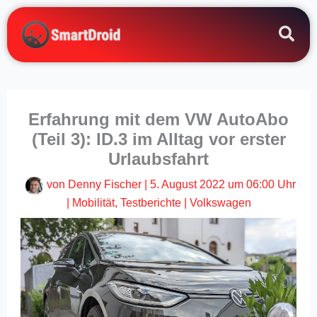
Zum
Inhalt
springen
Erfahrung mit dem VW AutoAbo
(Teil 3): ID.3 im Alltag vor erster
Urlaubsfahrt
von
Denny Fischer
|
5. August 2022 um 06:00 Uhr
|
Mobilität
,
Testberichte
|
Volkswagen