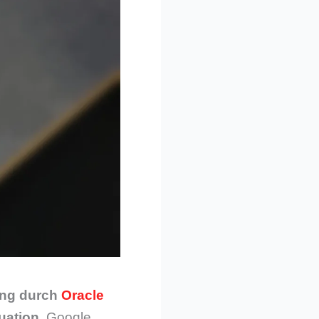
ang durch
Oracle
uation.
Google