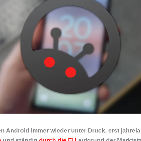
n Android immer wieder unter Druck, erst jahrel
a
und ständig
durch die EU
aufgrund der Marktsit