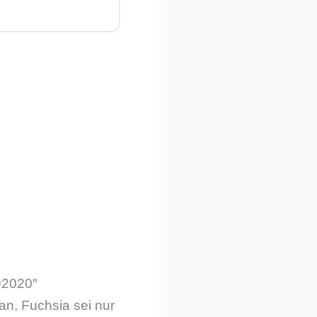
f92020″
n, Fuchsia sei nur