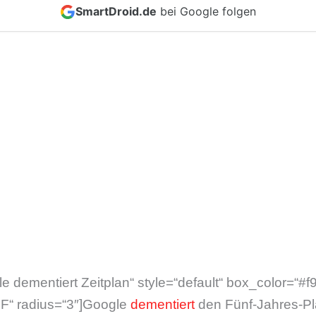
SmartDroid.de
bei Google folgen
le dementiert Zeitplan“ style=“default“ box_color=“#
FF“ radius=“3″]Google
dementiert
den Fünf-Jahres-Pla