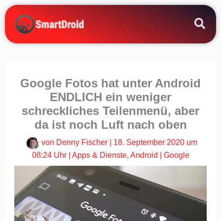
Zum
Inhalt
springen
Google Fotos hat unter Android
ENDLICH ein weniger
schreckliches Teilenmenü, aber
da ist noch Luft nach oben
von
Denny Fischer
|
18. September 2020 um
08:24 Uhr
|
Apps & Dienste
,
Android
|
Google