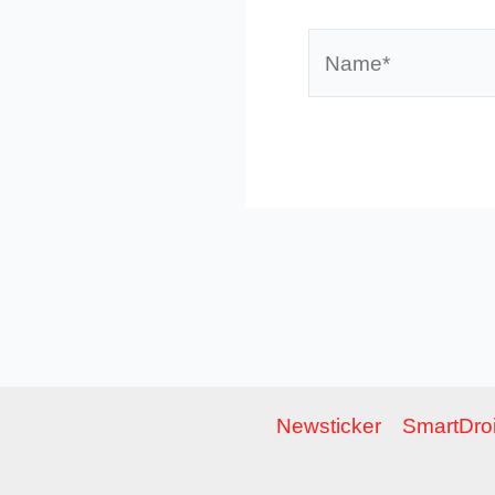
Name*
Newsticker
SmartDroi