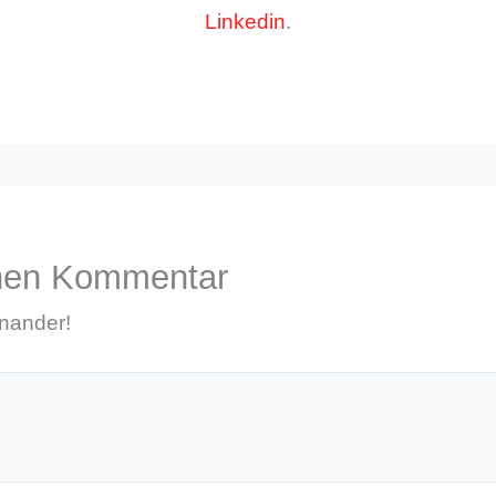
Linkedin
.
inen Kommentar
inander!