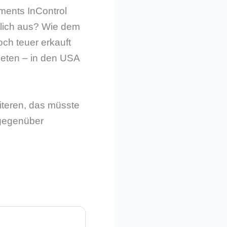
ments InControl
tlich aus? Wie dem
och teuer erkauft
ieten – in den USA
iteren, das müsste
 gegenüber