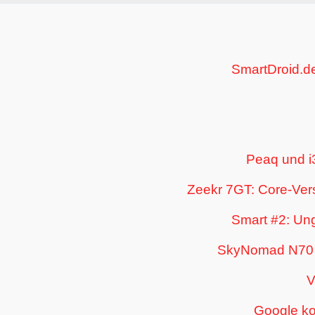
SmartDroid.d
Peaq und i
Zeekr 7GT: Core-Vers
Smart #2: Un
SkyNomad N70 u
V
Google kop