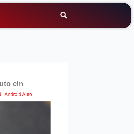
uto ein
d
|
Android Auto