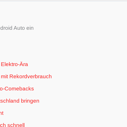
droid Auto ein
Elektro-Ära
t mit Rekordverbrauch
tro-Comebacks
schland bringen
ht
ich schnell