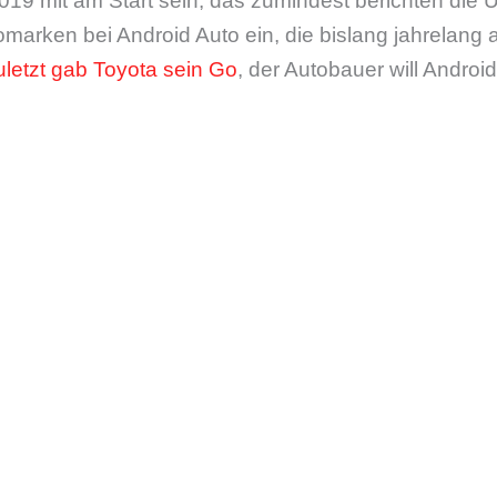
9 mit am Start sein, das zumindest berichten die 
omarken bei Android Auto ein, die bislang jahrelang 
uletzt gab Toyota sein Go
, der Autobauer will Androi