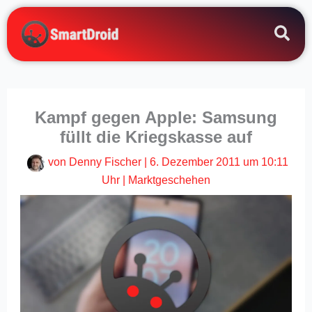
Zum
Inhalt
springen
Kampf gegen Apple: Samsung
füllt die Kriegskasse auf
von
Denny Fischer
|
6. Dezember 2011 um 10:11
Uhr
|
Marktgeschehen