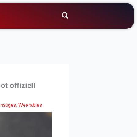
 offiziell
nstiges
,
Wearables