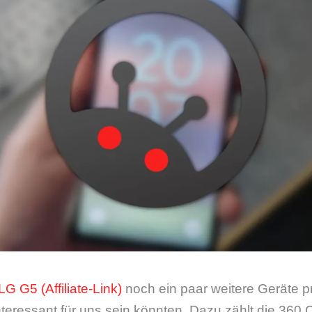
 LG G5
noch ein paar weitere Geräte pr
teressant für uns sein könnten. Dazu zählt die 360