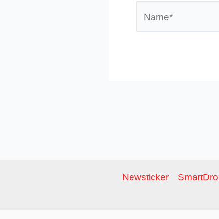
Name*
Newsticker
SmartDroi