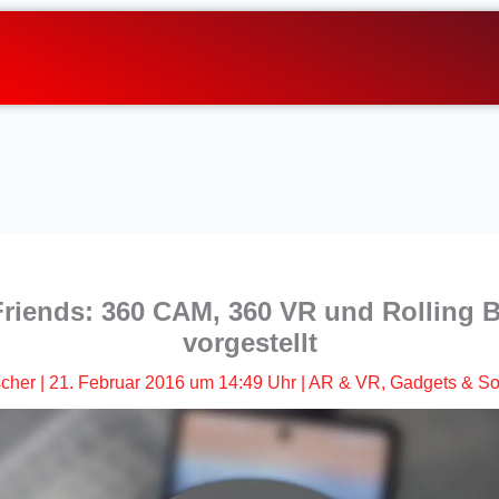
riends: 360 CAM, 360 VR und Rolling Bot
vorgestellt
scher
|
21. Februar 2016 um 14:49 Uhr
|
AR & VR
,
Gadgets & So