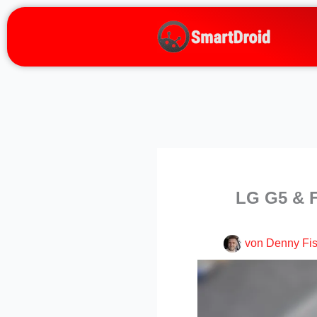
Zum
Inhalt
springen
LG G5 & F
von
Denny Fi