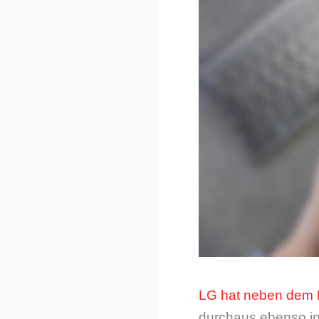
LG hat neben dem
durchaus ebenso in