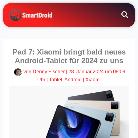
Zum
Inhalt
springen
Pad 7: Xiaomi bringt bald neues
Android-Tablet für 2024 zu uns
von
Denny Fischer
|
28. Januar 2024 um 08:09
Uhr
|
Tablet
,
Android
|
Xiaomi