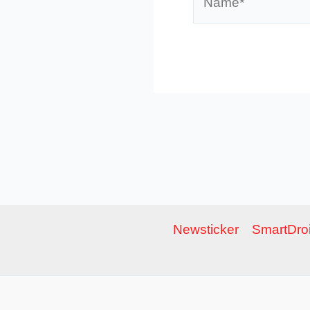
Newsticker
SmartDroi