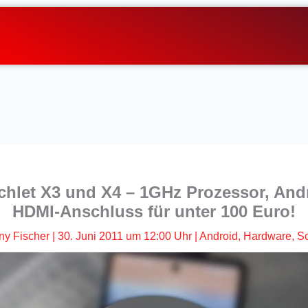
hlet X3 und X4 – 1GHz Prozessor, Andr
HDMI-Anschluss für unter 100 Euro!
ny Fischer
|
30. Juni 2011 um 12:00 Uhr
|
Android
,
Hardware
,
So