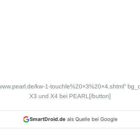
://www.pearl.de/kw-1-touchle%20×3%20×4.shtml“ bg_c
X3 und X4 bei PEARL[/button]
SmartDroid.de
als Quelle bei Google