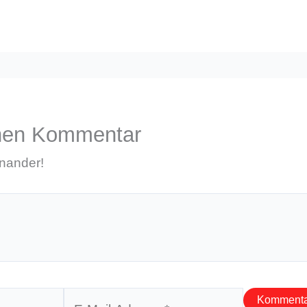
inen Kommentar
inander!
E-