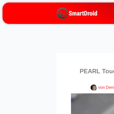
Zum
Inhalt
springen
PEARL Touc
von
Den