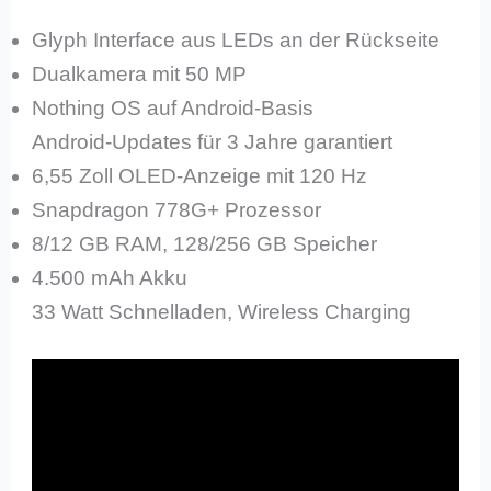
Glyph Interface aus LEDs an der Rückseite
Dualkamera mit 50 MP
Nothing OS auf Android-Basis
Android-Updates für 3 Jahre garantiert
6,55 Zoll OLED-Anzeige mit 120 Hz
Snapdragon 778G+ Prozessor
8/12 GB RAM, 128/256 GB Speicher
4.500 mAh Akku
33 Watt Schnelladen, Wireless Charging