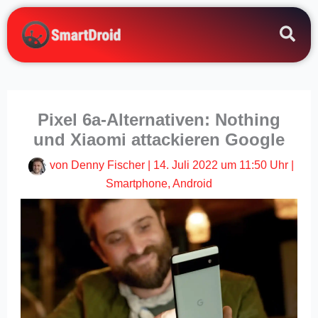
Zum
Inhalt
springen
Pixel 6a-Alternativen: Nothing
und Xiaomi attackieren Google
von
Denny Fischer
|
14. Juli 2022 um 11:50 Uhr
|
Smartphone
,
Android