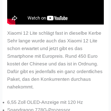
Xiaomi 12 Lite schlägt fast in dieselbe Kerbe
Sehr lange wurde auch das Xiaomi 12 Lite
schon erwartet und jetzt gibt es das
Smartphone mit Europreis. Rund 450 Euro
kostet der Chinese und das ist in Ordnung.
Dafür gibt es jedenfalls ein ganz ordentliches
Paket, das den Konkurrenten durchaus
nahekommt.
6,55 Zoll OLED-Anzeige mit 120 Hz
Snapdragon 778G-Prozessor