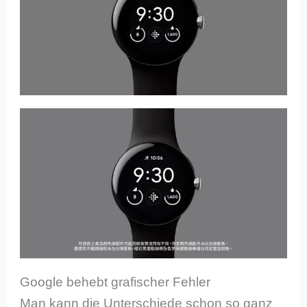
Google behebt grafischer Fehler
Man kann die Unterschiede schon so ganz