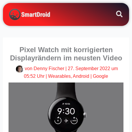
Zum
Inhalt
springen
Pixel Watch mit korrigierten
Displayrändern im neusten Video
von
Denny Fischer
|
27. September 2022 um
05:52 Uhr
|
Wearables
,
Android
|
Google