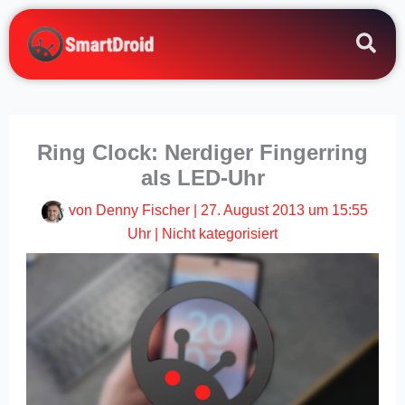
Zum
Inhalt
springen
Ring Clock: Nerdiger Fingerring
als LED-Uhr
von
Denny Fischer
|
27. August 2013 um 15:55
Uhr
|
Nicht kategorisiert