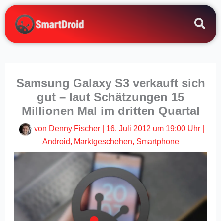
Zum
Inhalt
springen
Samsung Galaxy S3 verkauft sich
gut – laut Schätzungen 15
Millionen Mal im dritten Quartal
von
Denny Fischer
|
16. Juli 2012 um 19:00 Uhr
|
Android
,
Marktgeschehen
,
Smartphone