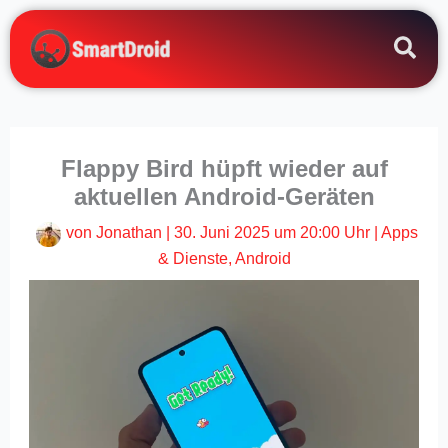
Zum
Inhalt
springen
Flappy Bird hüpft wieder auf
aktuellen Android-Geräten
von
Jonathan
|
30. Juni 2025 um 20:00 Uhr
|
Apps
& Dienste
,
Android