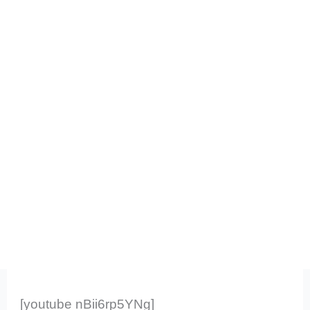
[youtube nBii6rp5YNg]