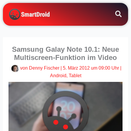
Zum
Inhalt
springen
Samsung Galay Note 10.1: Neue
Multiscreen-Funktion im Video
von
Denny Fischer
|
5. März 2012 um 09:00 Uhr
|
Android
,
Tablet