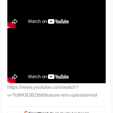
https://www.youtube.com/watch?
v=Tol9KBJBZt8&feature=em-uploademail