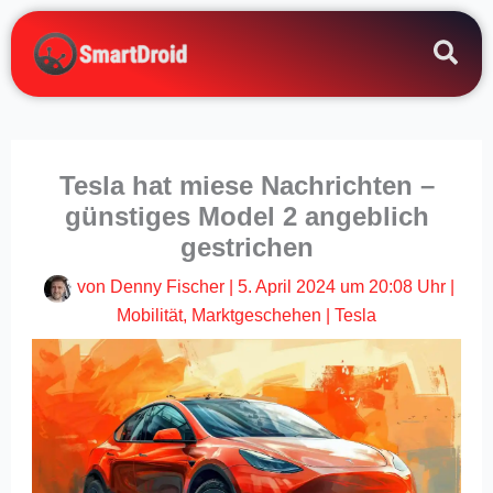
Zum
Inhalt
springen
Tesla hat miese Nachrichten –
günstiges Model 2 angeblich
gestrichen
von
Denny Fischer
|
5. April 2024 um 20:08 Uhr
|
Mobilität
,
Marktgeschehen
|
Tesla