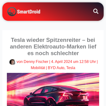
Zum
Inhalt
springen
Tesla wieder Spitzenreiter – bei
anderen Elektroauto-Marken lief
es noch schlechter
von
Denny Fischer
|
4. April 2024 um 12:58 Uhr
|
Mobilität
|
BYD Auto
,
Tesla