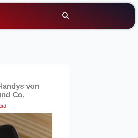
l-Handys von
und Co.
oid