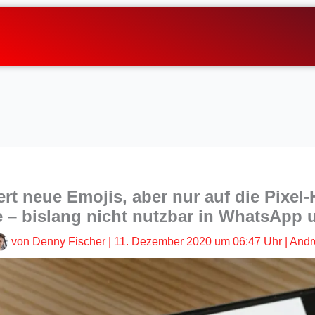
ert neue Emojis, aber nur auf die Pixe
 – bislang nicht nutzbar in WhatsApp 
von
Denny Fischer
|
11. Dezember 2020 um 06:47 Uhr
|
Andr