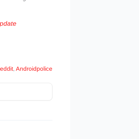
update
reddit
,
Androidpolice