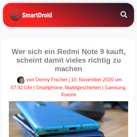
Zum
Inhalt
springen
Wer sich ein Redmi Note 9 kauft,
scheint damit vieles richtig zu
machen
von
Denny Fischer
|
10. November 2020 um
07:32 Uhr
|
Smartphone
,
Marktgeschehen
|
Samsung
,
Xiaomi