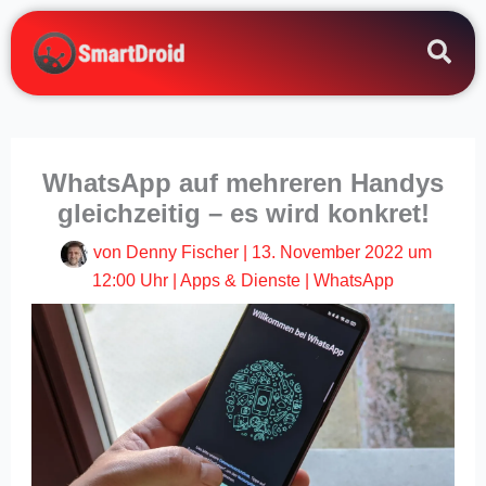
Zum
Inhalt
springen
WhatsApp auf mehreren Handys
gleichzeitig – es wird konkret!
von
Denny Fischer
|
13. November 2022 um
12:00 Uhr
|
Apps & Dienste
|
WhatsApp