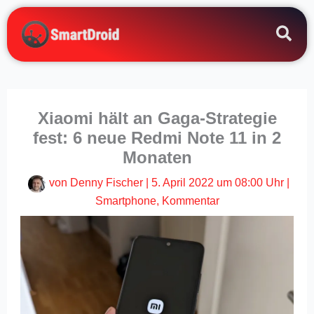
Zum
Inhalt
springen
Xiaomi hält an Gaga-Strategie
fest: 6 neue Redmi Note 11 in 2
Monaten
von
Denny Fischer
|
5. April 2022 um 08:00 Uhr
|
Smartphone
,
Kommentar