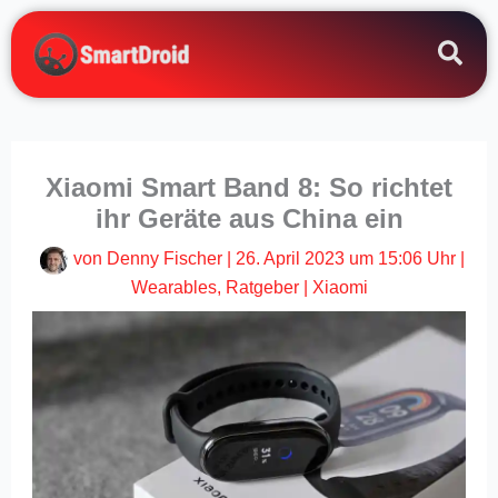
Zum
Inhalt
springen
Xiaomi Smart Band 8: So richtet
ihr Geräte aus China ein
von
Denny Fischer
|
26. April 2023 um 15:06 Uhr
|
Wearables
,
Ratgeber
|
Xiaomi