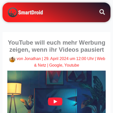
Zum
Inhalt
springen
YouTube will euch mehr Werbung
zeigen, wenn ihr Videos pausiert
von
Jonathan
|
29. April 2024 um 12:00 Uhr
|
Web
& Netz
|
Google
,
Youtube