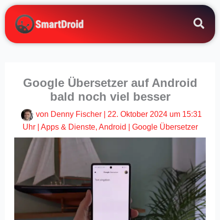
Zum
Inhalt
springen
Google Übersetzer auf Android
bald noch viel besser
von
Denny Fischer
|
22. Oktober 2024 um 15:31
Uhr
|
Apps & Dienste
,
Android
|
Google Übersetzer