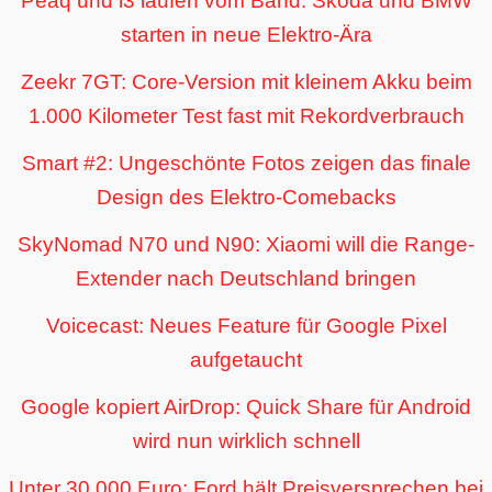
Peaq und i3 laufen vom Band: Skoda und BMW
starten in neue Elektro-Ära
Zeekr 7GT: Core-Version mit kleinem Akku beim
1.000 Kilometer Test fast mit Rekordverbrauch
Smart #2: Ungeschönte Fotos zeigen das finale
Design des Elektro-Comebacks
SkyNomad N70 und N90: Xiaomi will die Range-
Extender nach Deutschland bringen
Voicecast: Neues Feature für Google Pixel
aufgetaucht
Google kopiert AirDrop: Quick Share für Android
wird nun wirklich schnell
Unter 30.000 Euro: Ford hält Preisversprechen bei