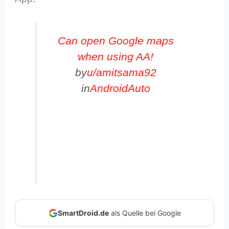
Can open Google maps
when using AA!
by
u/amitsama92
in
AndroidAuto
SmartDroid.de
als Quelle bei Google