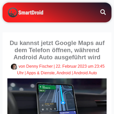
Zum
Inhalt
springen
Du kannst jetzt Google Maps auf
dem Telefon öffnen, während
Android Auto ausgeführt wird
von
Denny Fischer
|
22. Februar 2023 um 23:45
Uhr
|
Apps & Dienste
,
Android
|
Android Auto