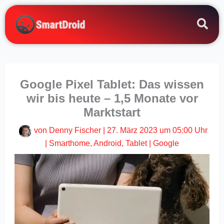
Zum
Inhalt
springen
Google Pixel Tablet: Das wissen
wir bis heute – 1,5 Monate vor
Marktstart
von
Denny Fischer
|
27. März 2023 um 05:00 Uhr
|
Smarthome
,
Android
,
Tablet
|
Google