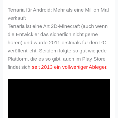
Terraria für Android: Mehr als eine Million Mal
verkauft
Terraria ist eine Art 2D-Minecraft (auch wenn
die Entwickler das sicherlich nicht gerne
hören) und wurde 2011 erstmals für den PC
veröffentlicht. Seitdem folgte so gut wie jede
Plattform, die es so gibt, auch im Play Store
findet sich
seit 2013 ein vollwertiger Ableger
.