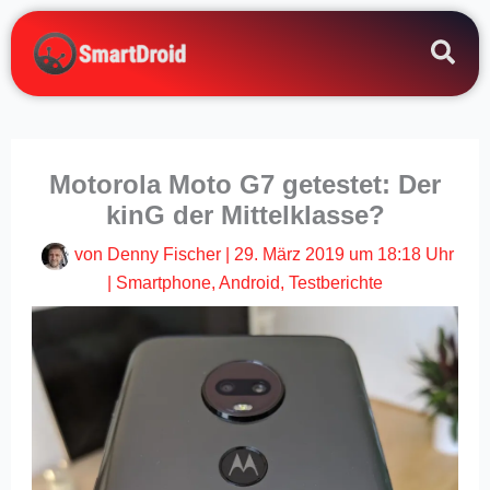
Zum
Inhalt
springen
Motorola Moto G7 getestet: Der
kinG der Mittelklasse?
von
Denny Fischer
|
29. März 2019 um 18:18 Uhr
|
Smartphone
,
Android
,
Testberichte