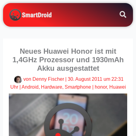
Zum
Inhalt
springen
Neues Huawei Honor ist mit
1,4GHz Prozessor und 1930mAh
Akku ausgestattet
von
Denny Fischer
|
30. August 2011 um 22:31
Uhr
|
Android
,
Hardware
,
Smartphone
|
honor
,
Huawei