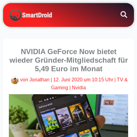
Zum
Inhalt
springen
NVIDIA GeForce Now bietet
wieder Gründer-Mitgliedschaft für
5,49 Euro im Monat
von
Jonathan
|
12. Juni 2020 um 10:15 Uhr
|
TV &
Gaming
|
Nvidia