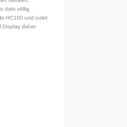
uen Geräten,
s dato völlig
ato HC100 und outet
l Display daher