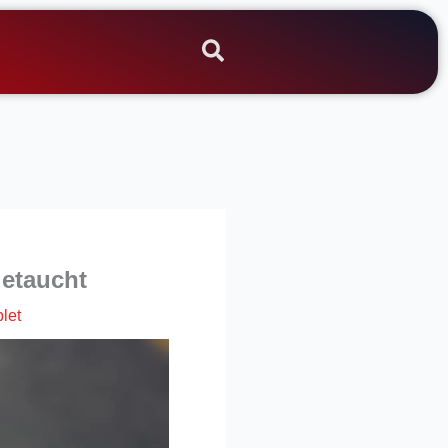
getaucht
let