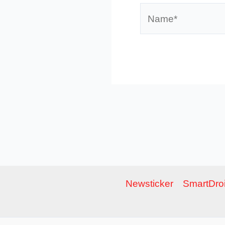
Name*
Newsticker
SmartDroi