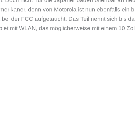
st. Doch nicht nur die Japaner bauen offenbar an ne
erikaner, denn von Motorola ist nun ebenfalls ein bi
 bei der FCC aufgetaucht. Das Teil nennt sich bis d
Tablet mit WLAN, das möglicherweise mit einem 10 Zol