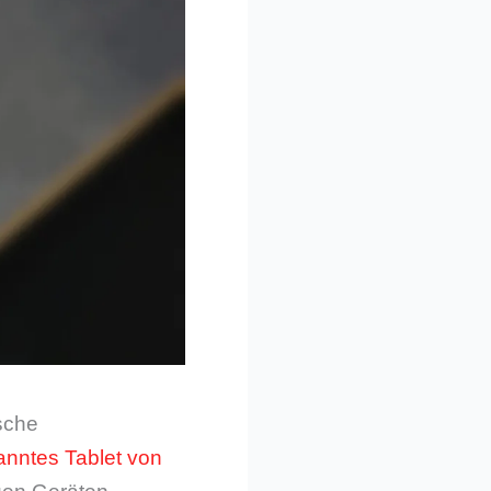
sche
anntes Tablet von