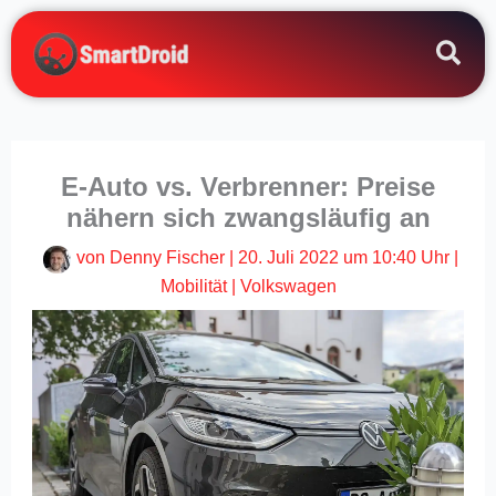
Zum
Inhalt
springen
E-Auto vs. Verbrenner: Preise
nähern sich zwangsläufig an
von
Denny Fischer
|
20. Juli 2022 um 10:40 Uhr
|
Mobilität
|
Volkswagen