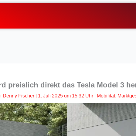
d preislich direkt das Tesla Model 3 h
n
Denny Fischer
|
1. Juli 2025 um 15:32 Uhr
|
Mobilität
,
Marktge