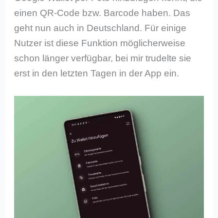
einen QR-Code bzw. Barcode haben. Das
geht nun auch in Deutschland. Für einige
Nutzer ist diese Funktion möglicherweise
schon länger verfügbar, bei mir trudelte sie
erst in den letzten Tagen in der App ein.