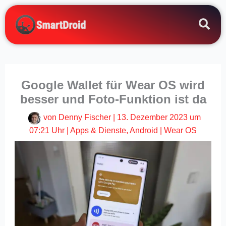
Zum
Inhalt
springen
Google Wallet für Wear OS wird
besser und Foto-Funktion ist da
von
Denny Fischer
|
13. Dezember 2023 um
07:21 Uhr
|
Apps & Dienste
,
Android
|
Wear OS