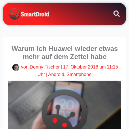
Zum
Inhalt
springen
Warum ich Huawei wieder etwas
mehr auf dem Zettel habe
von
Denny Fischer
|
17. Oktober 2018 um 11:15
Uhr
|
Android
,
Smartphone