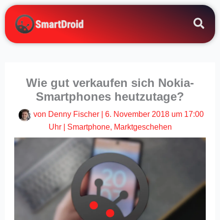
Zum
Inhalt
springen
Wie gut verkaufen sich Nokia-
Smartphones heutzutage?
von
Denny Fischer
|
6. November 2018 um 17:00
Uhr
|
Smartphone
,
Marktgeschehen