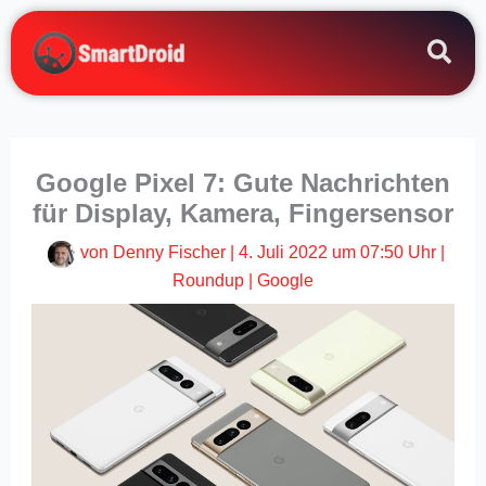
Zum
Inhalt
springen
Google Pixel 7: Gute Nachrichten
für Display, Kamera, Fingersensor
von
Denny Fischer
|
4. Juli 2022 um 07:50 Uhr
|
Roundup
|
Google