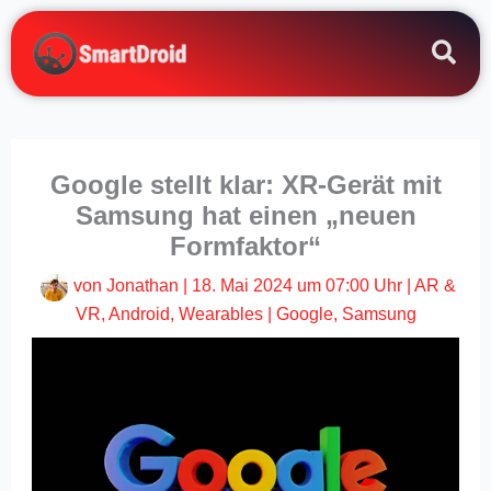
Zum
Inhalt
springen
Google stellt klar: XR-Gerät mit
Samsung hat einen „neuen
Formfaktor“
von
Jonathan
|
18. Mai 2024 um 07:00 Uhr
|
AR &
VR
,
Android
,
Wearables
|
Google
,
Samsung