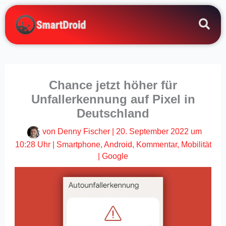
Zum
Inhalt
springen
Chance jetzt höher für
Unfallerkennung auf Pixel in
Deutschland
von
Denny Fischer
|
20. September 2022 um
10:28 Uhr
|
Smartphone
,
Android
,
Kommentar
,
Mobilität
|
Google