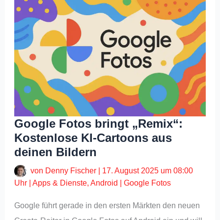
Google Fotos bringt „Remix“:
Kostenlose KI-Cartoons aus
deinen Bildern
von
Denny Fischer
|
17. August 2025 um 08:00
Uhr
|
Apps & Dienste
,
Android
|
Google Fotos
Google führt gerade in den ersten Märkten den neuen