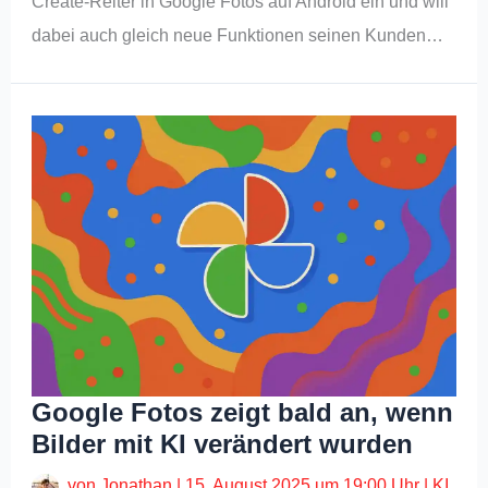
Create-Reiter in Google Fotos auf Android ein und will
dabei auch gleich neue Funktionen seinen Kunden…
Google Fotos zeigt bald an, wenn
Bilder mit KI verändert wurden
von
Jonathan
|
15. August 2025 um 19:00 Uhr
|
KI
,