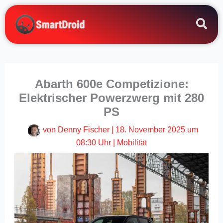
Zum
Inhalt
springen
Abarth 600e Competizione:
Elektrischer Powerzwerg mit 280
PS
von
Denny Fischer
|
18. November 2025 um
08:30 Uhr
|
Mobilität