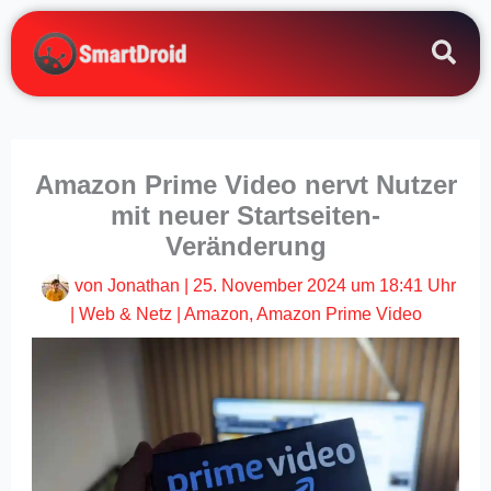
Zum
Inhalt
springen
Amazon Prime Video nervt Nutzer
mit neuer Startseiten-
Veränderung
von
Jonathan
|
25. November 2024 um 18:41 Uhr
|
Web & Netz
|
Amazon
,
Amazon Prime Video