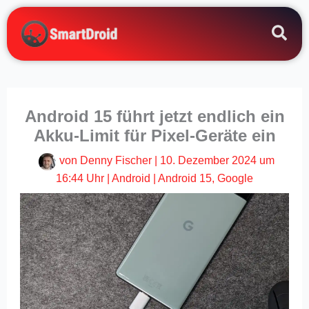
Zum
Inhalt
springen
Android 15 führt jetzt endlich ein
Akku-Limit für Pixel-Geräte ein
von
Denny Fischer
|
10. Dezember 2024 um
16:44 Uhr
|
Android
|
Android 15
,
Google