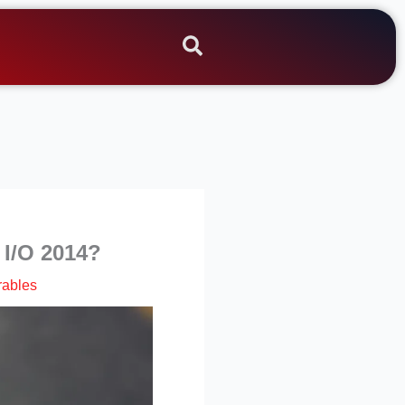
I/O 2014?
ables