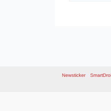
Newsticker
SmartDroi