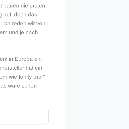
it bauen die ersten
g auf, doch das
 Da reden wir von
tem und je nach
rk in Europa ein
hersteller hat ein
n wie Ionity „nur“
 das wäre schon