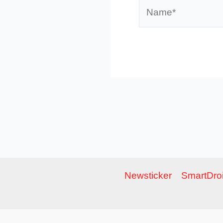
Name*
Newsticker
SmartDroi