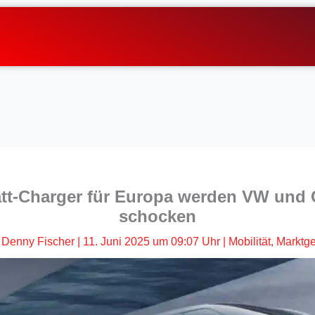
t-Charger für Europa werden VW und C
schocken
Denny Fischer
|
11. Juni 2025 um 09:07 Uhr
|
Mobilität
,
Marktg